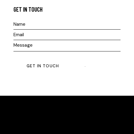
GET IN TOUCH
.
HELLO, WE ARE SVE VILLAGE ROVERS
Supporting dogs and their owners in the Sunland