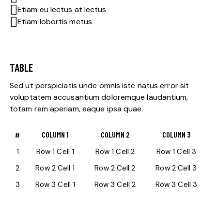
Etiam eu lectus at lectus
Etiam lobortis metus
TABLE
Sed ut perspiciatis unde omnis iste natus error sit
voluptatem accusantium doloremque laudantium,
totam rem aperiam, eaque ipsa quae.
#
COLUMN 1
COLUMN 2
COLUMN 3
1
Row 1 Cell 1
Row 1 Cell 2
Row 1 Cell 3
2
Row 2 Cell 1
Row 2 Cell 2
Row 2 Cell 3
3
Row 3 Cell 1
Row 3 Cell 2
Row 3 Cell 3